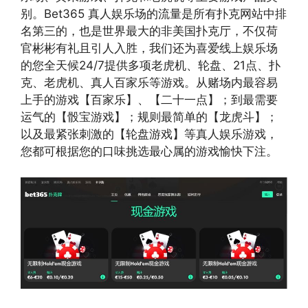
别。Bet365 真人娱乐场的流量是所有扑克网站中排
名第三的，也是世界最大的非美国扑克厅，不仅荷
官彬彬有礼且引人入胜，我们还为喜爱线上娱乐场
的您全天候24/7提供多项老虎机、轮盘、21点、扑
克、老虎机、真人百家乐等游戏。从赌场内最容易
上手的游戏【百家乐】、【二十一点】；到最需要
运气的【骰宝游戏】；规则最简单的【龙虎斗】；
以及最紧张刺激的【轮盘游戏】等真人娱乐游戏，
您都可根据您的口味挑选最心属的游戏愉快下注。