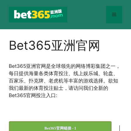
跳
至
菜
内
容
单
Bet365亚洲官网
Bet365
亚洲官网
是全球领先的网络博彩集团之一，
每日提供海量各类体育投注、线上娱乐城、轮盘、
百家乐、扑克牌、老虎机等丰富的游戏选择。欲知
我们最新的体育投注贴士，请访问我们全新的
Bet365官网投注入口:
|
Bet365官网链接 - 1