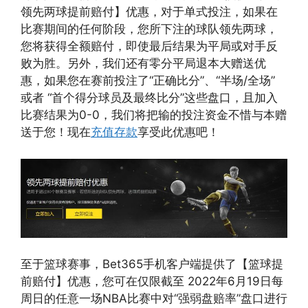
领先两球提前赔付】优惠，对于单式投注，如果在
比赛期间的任何阶段，您所下注的球队领先两球，
您将获得全额赔付，即使最后结果为平局或对手反
败为胜。另外，我们还有零分平局退本大赠送优
惠，如果您在赛前投注了“正确比分”、“半场/全场”
或者 “首个得分球员及最终比分”这些盘口，且加入
比赛结果为0-0，我们将把输的投注资金不惜与本赠
送于您！现在
充值存款
享受此优惠吧！
至于篮球赛事，Bet365手机客户端提供了【篮球提
前赔付】优惠，您可在仅限截至 2022年6月19日每
周日的任意一场NBA比赛中对“强弱盘赔率”盘口进行