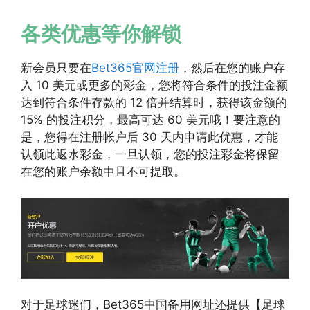
各类优惠等你解锁
新会员只要在
Bet365官网注册
，然后在您的账户存
入 10 美元或更多的彩金，您将符合条件的投注金额
达到符合条件存款的 12 倍并结算时，获得该金额的
15% 的投注积分，最高可达 60 美元哦！要注意的
是，您得在注册帐户后 30 天内申请此优惠，才能
认领此返水彩金，一旦认领，您的投注彩金将保留
在您的账户余额中且不可提取。
对于足球迷们，Bet365中国备用网址还提供【足球