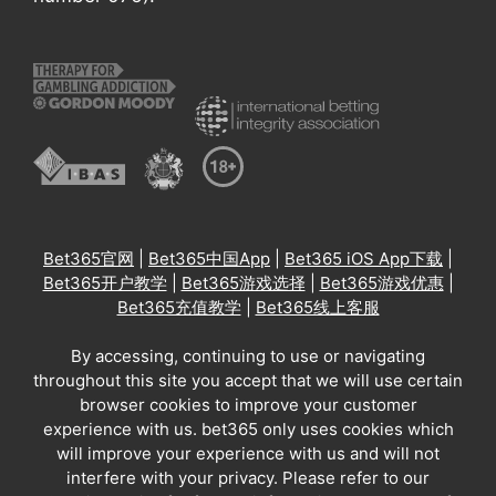
Bet365官网
|
Bet365中国App
|
Bet365 iOS App下载
|
Bet365开户教学
|
Bet365游戏选择
|
Bet365游戏优惠
|
Bet365充值教学
|
Bet365线上客服
By accessing, continuing to use or navigating
throughout this site you accept that we will use certain
browser cookies to improve your customer
experience with us. bet365 only uses cookies which
will improve your experience with us and will not
interfere with your privacy. Please refer to our