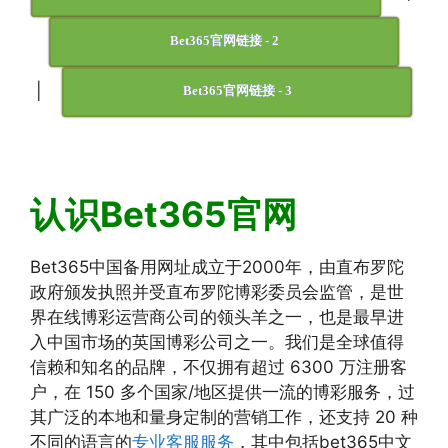
Bet365官网链接 - 2
|
Bet365官网链接 - 3
认识Bet365官网
Bet365中国备用网址成立于2000年，由直布罗陀
政府颁发执照并受直布罗陀博彩委员会监管，是世
界在线博彩运营商公司的领头羊之一，也是最早进
入中国市场的英国博彩公司之一。我们是全球值得
信赖和知名的品牌，不仅拥有超过 6300 万注册客
户，在 150 多个国家/地区提供一流的博彩服务，过
其广泛的本地和量身定制的营销工作，还支持 20 种
不同的语言的
专业客服服务
，其中包括bet365中文