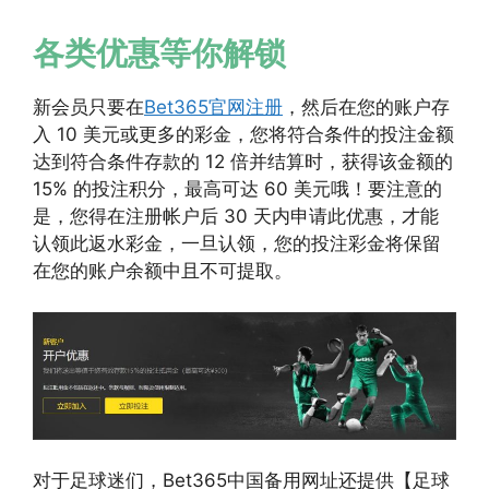
各类优惠等你解锁
新会员只要在
Bet365官网注册
，然后在您的账户存
入 10 美元或更多的彩金，您将符合条件的投注金额
达到符合条件存款的 12 倍并结算时，获得该金额的
15% 的投注积分，最高可达 60 美元哦！要注意的
是，您得在注册帐户后 30 天内申请此优惠，才能
认领此返水彩金，一旦认领，您的投注彩金将保留
在您的账户余额中且不可提取。
对于足球迷们，Bet365中国备用网址还提供【足球