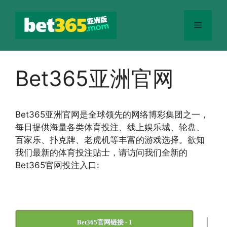
跳
至
菜
内
容
单
Bet365亚洲官网
Bet365
亚洲官网
是全球领先的网络博彩集团之一，
每日提供海量各类体育投注、线上娱乐城、轮盘、
百家乐、扑克牌、老虎机等丰富的游戏选择。欲知
我们最新的体育投注贴士，请访问我们全新的
Bet365官网投注入口:
|
Bet365官网链接 - 1