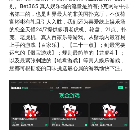
别。Bet365 真人娱乐场的流量是所有扑克网站中排
名第三的，也是世界最大的非美国扑克厅，不仅荷
官彬彬有礼且引人入胜，我们还为喜爱线上娱乐场
的您全天候24/7提供多项老虎机、轮盘、21点、扑
克、老虎机、真人百家乐等游戏。从赌场内最容易
上手的游戏【百家乐】、【二十一点】；到最需要
运气的【骰宝游戏】；规则最简单的【龙虎斗】；
以及最紧张刺激的【轮盘游戏】等真人娱乐游戏，
您都可根据您的口味挑选最心属的游戏愉快下注。