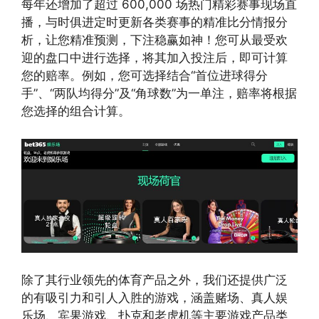
每年还增加了超过 600,000 场热门精彩赛事现场直
播，与时俱进定时更新各类赛事的精准比分情报分
析，让您精准预测，下注稳赢如神！您可从最受欢
迎的盘口中进行选择，将其加入投注后，即可计算
您的赔率。例如，您可选择结合“首位进球得分
手”、“两队均得分”及“角球数”为一单注，赔率将根据
您选择的组合计算。
除了其行业领先的体育产品之外，我们还提供广泛
的有吸引力和引人入胜的游戏，涵盖赌场、真人娱
乐场、宾果游戏、扑克和老虎机等主要游戏产品类