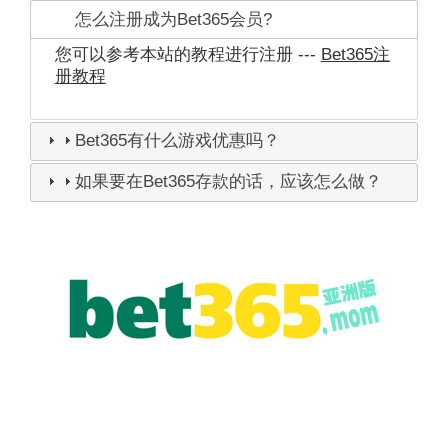
怎么注册成为Bet365会员?
您可以参考本站的教程进行注册 ---
Bet365注
册教程
Bet365有什么游戏优惠吗？
如果要在Bet365存款的话，应该怎么做？