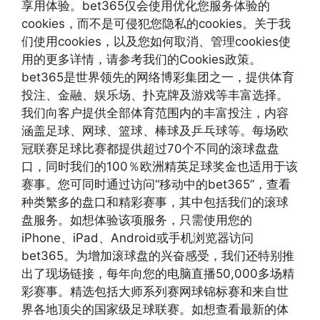
享用体验。bet365仅会使用优化您服务体验的
cookies，而不是可侵犯您隐私的cookies。关于我
们使用cookies，以及您如何取消、管理cookies使
用的更多详情，请参考我们的Cookies政策。
bet365是世界领先的网络博彩集团之一，提供体育
投注、金融、娱乐场、扑克牌及游戏等丰富选择。
我们向客户提供全部体育范围内的丰富投注，内容
涵盖足球、网球、篮球、棒球及乒乓球等。每场欧
冠联赛足球比赛都提供超过70个不同的滚球盘盘
口，同时我们的100％欧洲精英足球奖金也适用于该
赛事。您可同时通过访问“移动中的bet365”，查看
种类繁多的盘口和精彩赛事，其中包括我们的滚球
盘服务。如想体验该项服务，只需使用您的
iPhone、iPad、Android或手机浏览器访问
bet365。为增加滚球盘的兴奋感受，我们还特别推
出了现场链接，每年向您的电脑直播50,000多场精
彩赛事。精选包括大师系列赛网球锦标赛和来自世
界各地顶尖的国家级足球联赛。如想查看最新的体