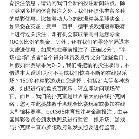
育投注信息，请访问我们全新的投注新闻站点。除
了类别多样的体育投注之外，我们还提供丰富多种
的精彩优惠。比如激动人心的欧洲精英足球奖金，
如果您在英超、意甲、西甲、德甲或欧洲冠军联赛
上进行过关投注，即有机会获取最高可达您彩金
100％比例的奖金。另外，还有我们的零分平局退本
大赠送优惠，如果您在赛前投注了"正确比分”、“半
场/全场” 或者“首个得分球员及最终比分”这些盘口，
且假如比赛结果为0-0，我们将把输的投注取消，不
惜退本大赠送!为何不尝试我们惊喜不断的在线娱乐
场？150多种精彩游戏任您选择，包括21点等各种游
戏。如想进行轮盘或百家乐，请立即访问现场荷
官。而且，我们的扑克室是世界最大的在线扑克网
络，您可在此挑战数千名现金比赛玩家或参加在线
大型锦标赛事。bet365体育投注与金融投注，由英
国博彩委员会颁发执照及进行监管。娱乐场、游戏
与扑克牌由直布罗陀政府颁发执照及进行监管。