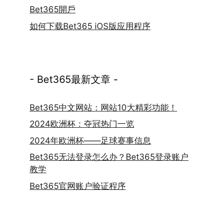
Bet365開戶
如何下载Bet365 iOS版应用程序
- Bet365最新文章 -
Bet365中文网站：网站10大精彩功能！
2024欧洲杯：夺冠热门一览
2024年欧洲杯——足球赛事信息
Bet365无法登录怎么办？Bet365登录账户
教学
Bet365官网账户验证程序