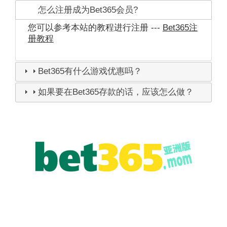
怎么注册成为Bet365会员?
您可以参考本站的教程进行注册 ---
Bet365注
册教程
Bet365有什么游戏优惠吗？
如果要在Bet365存款的话，应该怎么做？