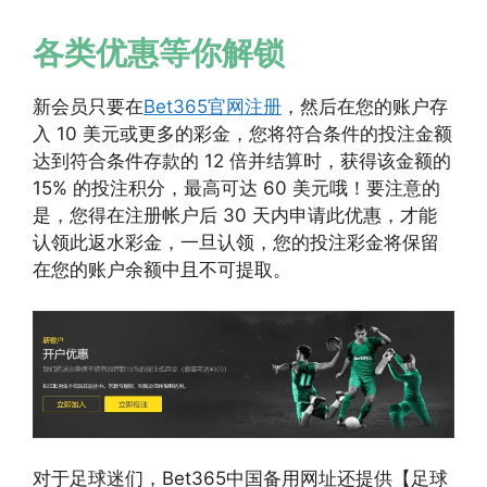
各类优惠等你解锁
新会员只要在
Bet365官网注册
，然后在您的账户存
入 10 美元或更多的彩金，您将符合条件的投注金额
达到符合条件存款的 12 倍并结算时，获得该金额的
15% 的投注积分，最高可达 60 美元哦！要注意的
是，您得在注册帐户后 30 天内申请此优惠，才能
认领此返水彩金，一旦认领，您的投注彩金将保留
在您的账户余额中且不可提取。
对于足球迷们，Bet365中国备用网址还提供【足球