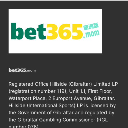
Registered Office Hillside (Gibraltar) Limited LP
(registration number 119), Unit 1.1, First Floor,
Waterport Place, 2 Europort Avenue, Gibraltar.
Hillside (International Sports) LP is licensed by
the Government of Gibraltar and regulated by
the Gibraltar Gambling Commissioner (RGL
number 076).