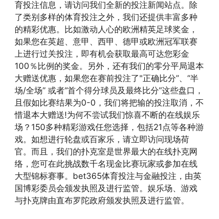
育投注信息，请访问我们全新的投注新闻站点。除
了类别多样的体育投注之外，我们还提供丰富多种
的精彩优惠。比如激动人心的欧洲精英足球奖金，
如果您在英超、意甲、西甲、德甲或欧洲冠军联赛
上进行过关投注，即有机会获取最高可达您彩金
100％比例的奖金。另外，还有我们的零分平局退本
大赠送优惠，如果您在赛前投注了"正确比分”、“半
场/全场” 或者“首个得分球员及最终比分”这些盘口，
且假如比赛结果为0-0，我们将把输的投注取消，不
惜退本大赠送!为何不尝试我们惊喜不断的在线娱乐
场？150多种精彩游戏任您选择，包括21点等各种游
戏。如想进行轮盘或百家乐，请立即访问现场荷
官。而且，我们的扑克室是世界最大的在线扑克网
络，您可在此挑战数千名现金比赛玩家或参加在线
大型锦标赛事。bet365体育投注与金融投注，由英
国博彩委员会颁发执照及进行监管。娱乐场、游戏
与扑克牌由直布罗陀政府颁发执照及进行监管。