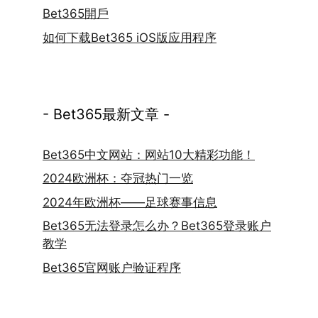
Bet365開戶
如何下载Bet365 iOS版应用程序
- Bet365最新文章 -
Bet365中文网站：网站10大精彩功能！
2024欧洲杯：夺冠热门一览
2024年欧洲杯——足球赛事信息
Bet365无法登录怎么办？Bet365登录账户
教学
Bet365官网账户验证程序