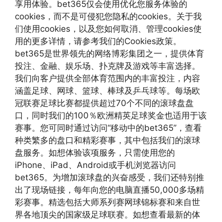
享用体验。bet365仅会使用优化您服务体验的
cookies，而不是可侵犯您隐私的cookies。关于我
们使用cookies，以及您如何取消、管理cookies使
用的更多详情，请参考我们的Cookies政策。
bet365是世界领先的网络博彩集团之一，提供体育
投注、金融、娱乐场、扑克牌及游戏等丰富选择。
我们向客户提供全部体育范围内的丰富投注，内容
涵盖足球、网球、篮球、棒球及乒乓球等。每场欧
冠联赛足球比赛都提供超过70个不同的滚球盘盘
口，同时我们的100％欧洲精英足球奖金也适用于该
赛事。您可同时通过访问“移动中的bet365”，查看
种类繁多的盘口和精彩赛事，其中包括我们的滚球
盘服务。如想体验该项服务，只需使用您的
iPhone、iPad、Android或手机浏览器访问
bet365。为增加滚球盘的兴奋感受，我们还特别推
出了现场链接，每年向您的电脑直播50,000多场精
彩赛事。精选包括大师系列赛网球锦标赛和来自世
界各地顶尖的国家级足球联赛。如想查看最新的体