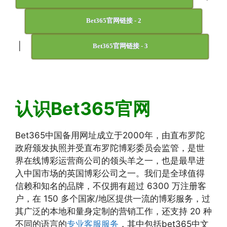
Bet365官网链接 - 2
|
Bet365官网链接 - 3
认识Bet365官网
Bet365中国备用网址成立于2000年，由直布罗陀
政府颁发执照并受直布罗陀博彩委员会监管，是世
界在线博彩运营商公司的领头羊之一，也是最早进
入中国市场的英国博彩公司之一。我们是全球值得
信赖和知名的品牌，不仅拥有超过 6300 万注册客
户，在 150 多个国家/地区提供一流的博彩服务，过
其广泛的本地和量身定制的营销工作，还支持 20 种
不同的语言的
专业客服服务
，其中包括bet365中文