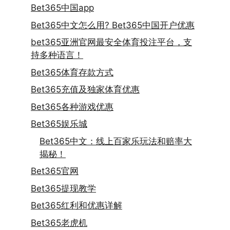
Bet365中国app
Bet365中文怎么用? Bet365中国开户优惠
bet365亚洲官网最安全体育投注平台，支
持多种语言！
Bet365体育存款方式
Bet365充值及独家体育优惠
Bet365各种游戏优惠
Bet365娱乐城
Bet365中文：线上百家乐玩法和赔率大
揭秘！
Bet365官网
Bet365提现教学
Bet365红利和优惠详解
Bet365老虎机