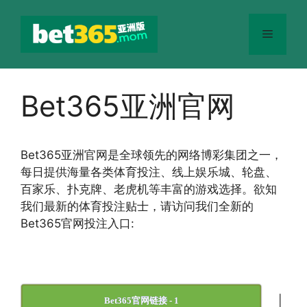
跳
至
菜
内
容
单
Bet365亚洲官网
Bet365
亚洲官网
是全球领先的网络博彩集团之一，
每日提供海量各类体育投注、线上娱乐城、轮盘、
百家乐、扑克牌、老虎机等丰富的游戏选择。欲知
我们最新的体育投注贴士，请访问我们全新的
Bet365官网投注入口:
|
Bet365官网链接 - 1