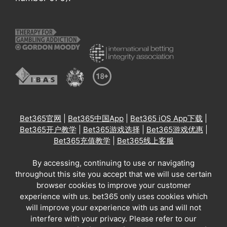
Bet365官网
|
Bet365中国App
|
Bet365 iOS App下载
|
Bet365开户教学
|
Bet365游戏选择
|
Bet365游戏优惠
|
Bet365充值教学
|
Bet365线上客服
By accessing, continuing to use or navigating
throughout this site you accept that we will use certain
browser cookies to improve your customer
experience with us. bet365 only uses cookies which
will improve your experience with us and will not
interfere with your privacy. Please refer to our