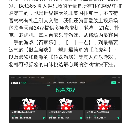
别。Bet365 真人娱乐场的流量是所有扑克网站中排
名第三的，也是世界最大的非美国扑克厅，不仅荷
官彬彬有礼且引人入胜，我们还为喜爱线上娱乐场
的您全天候24/7提供多项老虎机、轮盘、21点、扑
克、老虎机、真人百家乐等游戏。从赌场内最容易
上手的游戏【百家乐】、【二十一点】；到最需要
运气的【骰宝游戏】；规则最简单的【龙虎斗】；
以及最紧张刺激的【轮盘游戏】等真人娱乐游戏，
您都可根据您的口味挑选最心属的游戏愉快下注。