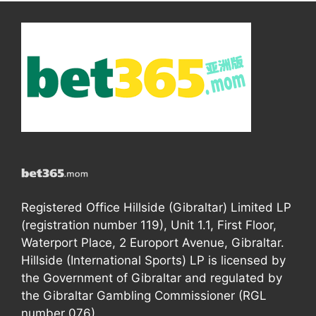
Registered Office Hillside (Gibraltar) Limited LP
(registration number 119), Unit 1.1, First Floor,
Waterport Place, 2 Europort Avenue, Gibraltar.
Hillside (International Sports) LP is licensed by
the Government of Gibraltar and regulated by
the Gibraltar Gambling Commissioner (RGL
number 076).