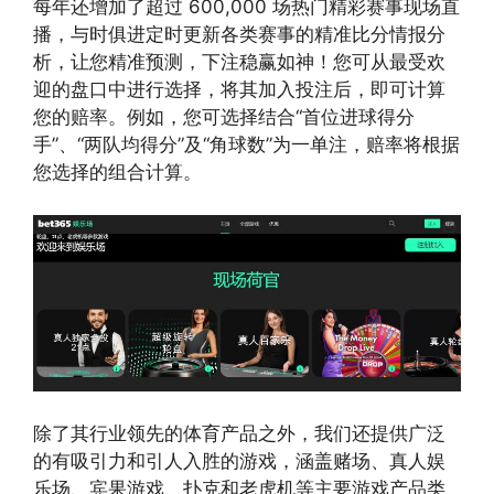
每年还增加了超过 600,000 场热门精彩赛事现场直
播，与时俱进定时更新各类赛事的精准比分情报分
析，让您精准预测，下注稳赢如神！您可从最受欢
迎的盘口中进行选择，将其加入投注后，即可计算
您的赔率。例如，您可选择结合“首位进球得分
手”、“两队均得分”及“角球数”为一单注，赔率将根据
您选择的组合计算。
除了其行业领先的体育产品之外，我们还提供广泛
的有吸引力和引人入胜的游戏，涵盖赌场、真人娱
乐场、宾果游戏、扑克和老虎机等主要游戏产品类