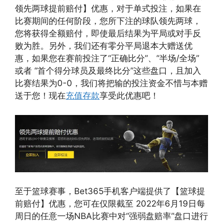
领先两球提前赔付】优惠，对于单式投注，如果在
比赛期间的任何阶段，您所下注的球队领先两球，
您将获得全额赔付，即使最后结果为平局或对手反
败为胜。另外，我们还有零分平局退本大赠送优
惠，如果您在赛前投注了“正确比分”、“半场/全场”
或者 “首个得分球员及最终比分”这些盘口，且加入
比赛结果为0-0，我们将把输的投注资金不惜与本赠
送于您！现在
充值存款
享受此优惠吧！
至于篮球赛事，Bet365手机客户端提供了【篮球提
前赔付】优惠，您可在仅限截至 2022年6月19日每
周日的任意一场NBA比赛中对“强弱盘赔率”盘口进行