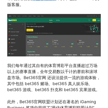
版客服。
我们每年通过其自有的体育博彩平台直播超过万场
以上的赛事直播，全年交易数以千计的赛前和滚球
盘市场。Bet365官网 还设法提供一流的游戏体验，
其中包括 bet365 赌场、bet365 真人娱乐场、
bet365 游戏、bet365 扑克和 bet365 宾果游戏。
此外，Bet365官网联盟计划还在著名的 iGaming
Business 奖项中获得了“最佳体育博彩联盟计划”，