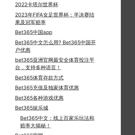
2022卡塔尔世界杯
2023年FIFA女足世界杯：半决赛结
果及冠军赔率
Bet365中国app
Bet365中文怎么用? Bet365中国开
户优惠
bet365亚洲官网最安全体育投注平
台，支持多种语言！
Bet365体育存款方式
Bet365充值及独家体育优惠
Bet365各种游戏优惠
Bet365娱乐城
Bet365中文：线上百家乐玩法和
赔率大揭秘！