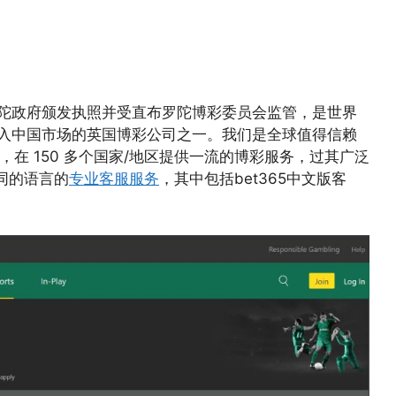
布罗陀政府颁发执照并受直布罗陀博彩委员会监管，是世界
入中国市场的英国博彩公司之一。我们是全球值得信赖
，在 150 多个国家/地区提供一流的博彩服务，过其广泛
同的语言的
专业客服服务
，其中包括bet365中文版客