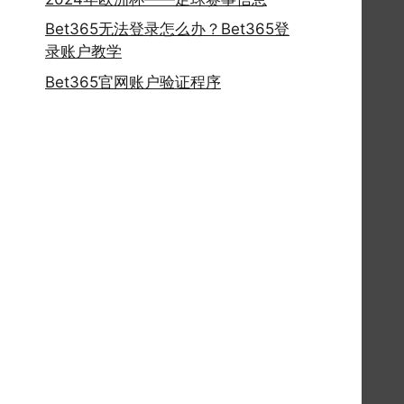
Bet365无法登录怎么办？Bet365登
录账户教学
Bet365官网账户验证程序