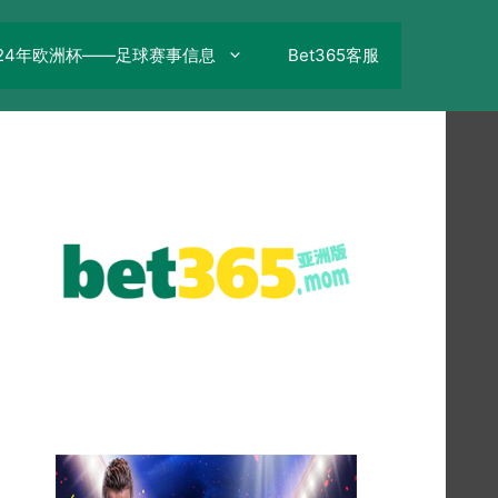
024年欧洲杯——足球赛事信息
Bet365客服