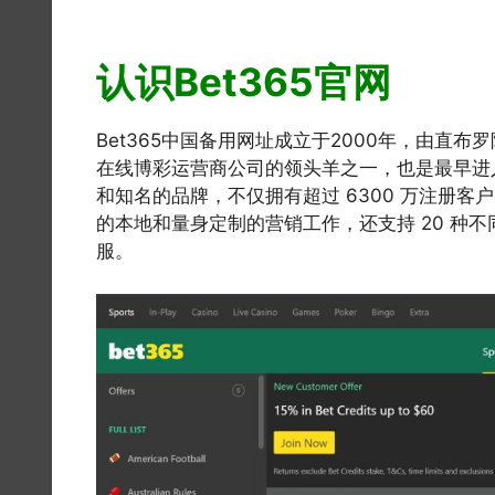
认识Bet365官网
Bet365中国备用网址成立于2000年，由直
在线博彩运营商公司的领头羊之一，也是最早进
和知名的品牌，不仅拥有超过 6300 万注册客户
的本地和量身定制的营销工作，还支持 20 种不
服。