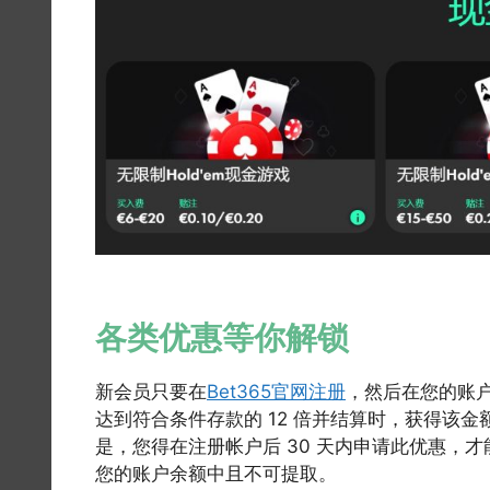
各类优惠等你解锁
新会员只要在
Bet365官网注册
，然后在您的账户
达到符合条件存款的 12 倍并结算时，获得该金额
是，您得在注册帐户后 30 天内申请此优惠，
您的账户余额中且不可提取。