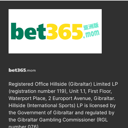
Registered Office Hillside (Gibraltar) Limited LP
(registration number 119), Unit 1.1, First Floor,
Waterport Place, 2 Europort Avenue, Gibraltar.
Hillside (International Sports) LP is licensed by
the Government of Gibraltar and regulated by
the Gibraltar Gambling Commissioner (RGL
number 076).