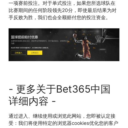
一项赛前投注。对于单式投注，如果您所选球队在
比赛期间的任何阶段领先20分，即使最后结果为对
手反败为胜，我们也会全额赔付您的投注资金。
- 更多关于Bet365中国
详细内容 -
通过进入、继续使用或浏览此网站，您即被认定接
受：我们将使用特定的浏览器cookies优化您的客户