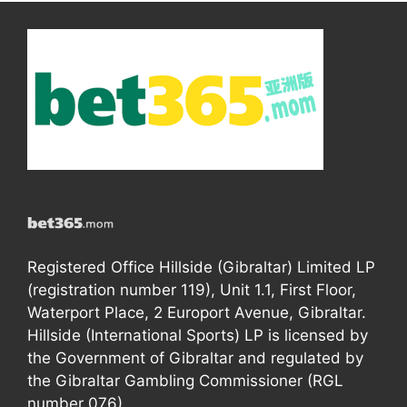
Registered Office Hillside (Gibraltar) Limited LP
(registration number 119), Unit 1.1, First Floor,
Waterport Place, 2 Europort Avenue, Gibraltar.
Hillside (International Sports) LP is licensed by
the Government of Gibraltar and regulated by
the Gibraltar Gambling Commissioner (RGL
number 076).