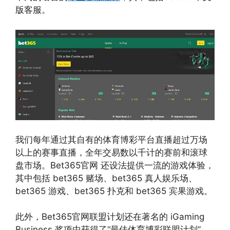
版客服。
我们每年通过其自有的体育博彩平台直播超过万场
以上的赛事直播，全年交易数以千计的赛前和滚球
盘市场。Bet365官网 还设法提供一流的游戏体验，
其中包括 bet365 赌场、bet365 真人娱乐场、
bet365 游戏、bet365 扑克和 bet365 宾果游戏。
此外，Bet365官网联盟计划还在著名的 iGaming
Business 奖项中获得了“最佳体育博彩联盟计划”，