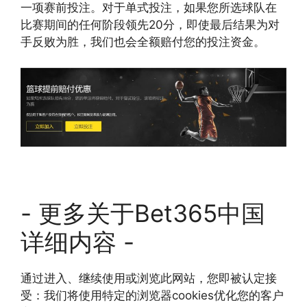
一项赛前投注。对于单式投注，如果您所选球队在
比赛期间的任何阶段领先20分，即使最后结果为对
手反败为胜，我们也会全额赔付您的投注资金。
- 更多关于Bet365中国
详细内容 -
通过进入、继续使用或浏览此网站，您即被认定接
受：我们将使用特定的浏览器cookies优化您的客户