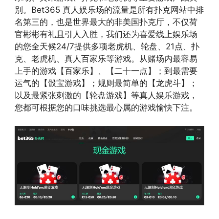
别。Bet365 真人娱乐场的流量是所有扑克网站中排
名第三的，也是世界最大的非美国扑克厅，不仅荷
官彬彬有礼且引人入胜，我们还为喜爱线上娱乐场
的您全天候24/7提供多项老虎机、轮盘、21点、扑
克、老虎机、真人百家乐等游戏。从赌场内最容易
上手的游戏【百家乐】、【二十一点】；到最需要
运气的【骰宝游戏】；规则最简单的【龙虎斗】；
以及最紧张刺激的【轮盘游戏】等真人娱乐游戏，
您都可根据您的口味挑选最心属的游戏愉快下注。