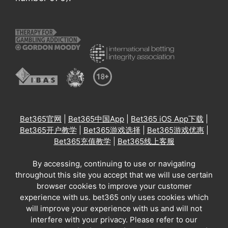
Bet365官网
|
Bet365中国App
|
Bet365 iOS App下载
|
Bet365开户教学
|
Bet365游戏选择
|
Bet365游戏优惠
|
Bet365充值教学
|
Bet365线上客服
By accessing, continuing to use or navigating
throughout this site you accept that we will use certain
browser cookies to improve your customer
experience with us. bet365 only uses cookies which
will improve your experience with us and will not
interfere with your privacy. Please refer to our