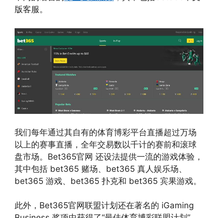
版客服。
我们每年通过其自有的体育博彩平台直播超过万场
以上的赛事直播，全年交易数以千计的赛前和滚球
盘市场。Bet365官网 还设法提供一流的游戏体验，
其中包括 bet365 赌场、bet365 真人娱乐场、
bet365 游戏、bet365 扑克和 bet365 宾果游戏。
此外，Bet365官网联盟计划还在著名的 iGaming
Business 奖项中获得了“最佳体育博彩联盟计划”，