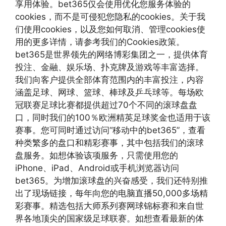
享用体验。bet365仅会使用优化您服务体验的
cookies，而不是可侵犯您隐私的cookies。关于我
们使用cookies，以及您如何取消、管理cookies使
用的更多详情，请参考我们的Cookies政策。
bet365是世界领先的网络博彩集团之一，提供体育
投注、金融、娱乐场、扑克牌及游戏等丰富选择。
我们向客户提供全部体育范围内的丰富投注，内容
涵盖足球、网球、篮球、棒球及乒乓球等。每场欧
冠联赛足球比赛都提供超过70个不同的滚球盘盘
口，同时我们的100％欧洲精英足球奖金也适用于该
赛事。您可同时通过访问“移动中的bet365”，查看
种类繁多的盘口和精彩赛事，其中包括我们的滚球
盘服务。如想体验该项服务，只需使用您的
iPhone、iPad、Android或手机浏览器访问
bet365。为增加滚球盘的兴奋感受，我们还特别推
出了现场链接，每年向您的电脑直播50,000多场精
彩赛事。精选包括大师系列赛网球锦标赛和来自世
界各地顶尖的国家级足球联赛。如想查看最新的体