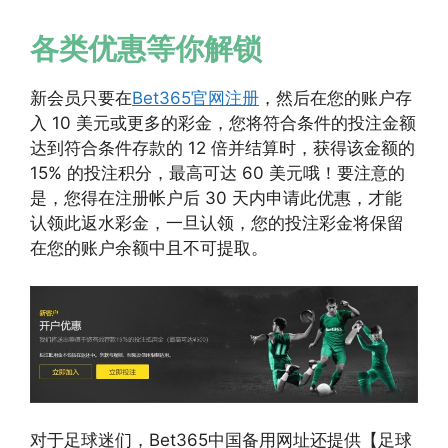
各类优惠等你解锁
新会员只要在
Bet365官网注册
，然后在您的账户存
入 10 美元或更多的彩金，您将符合条件的投注金额
达到符合条件存款的 12 倍并结算时，获得该金额的
15% 的投注积分，最高可达 60 美元哦！要注意的
是，您得在注册帐户后 30 天内申请此优惠，才能
认领此返水彩金，一旦认领，您的投注彩金将保留
在您的账户余额中且不可提取。
对于足球迷们，Bet365中国备用网址还提供【足球