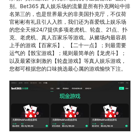
别。Bet365 真人娱乐场的流量是所有扑克网站中排
名第三的，也是世界最大的非美国扑克厅，不仅荷
官彬彬有礼且引人入胜，我们还为喜爱线上娱乐场
的您全天候24/7提供多项老虎机、轮盘、21点、扑
克、老虎机、真人百家乐等游戏。从赌场内最容易
上手的游戏【百家乐】、【二十一点】；到最需要
运气的【骰宝游戏】；规则最简单的【龙虎斗】；
以及最紧张刺激的【轮盘游戏】等真人娱乐游戏，
您都可根据您的口味挑选最心属的游戏愉快下注。