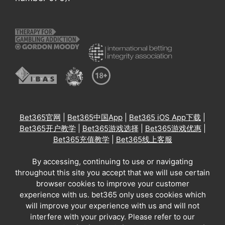
Bet365官网
|
Bet365中国App
|
Bet365 iOS App下载
|
Bet365开户教学
|
Bet365游戏选择
|
Bet365游戏优惠
|
Bet365充值教学
|
Bet365线上客服
By accessing, continuing to use or navigating
throughout this site you accept that we will use certain
browser cookies to improve your customer
experience with us. bet365 only uses cookies which
will improve your experience with us and will not
interfere with your privacy. Please refer to our