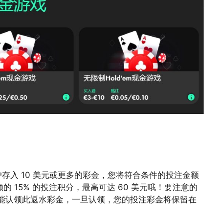
存入 10 美元或更多的彩金，您将符合条件的投注金额
的 15% 的投注积分，最高可达 60 美元哦！要注意的
才能认领此返水彩金，一旦认领，您的投注彩金将保留在