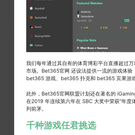
我们每年通过其自有的体育博彩平台直播超过万
市场。Bet365官网 还设法提供一流的游戏体验，其
bet365 游戏、bet365 扑克和 bet365 宾果游
此外，Bet365官网联盟计划还在著名的 iGamin
在2019 年连续第六年在 SBC 大奖中荣获“年度体
列前茅。
千种游戏任君挑选