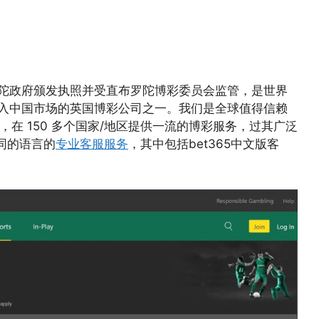
布罗陀政府颁发执照并受直布罗陀博彩委员会监管，是世界
入中国市场的英国博彩公司之一。我们是全球值得信赖
，在 150 多个国家/地区提供一流的博彩服务，过其广泛
同的语言的
专业客服服务
，其中包括bet365中文版客