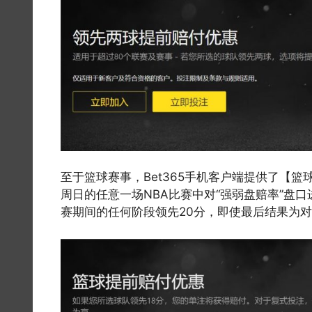
至于篮球赛事，Bet365手机客户端提供了【篮球
周日的任意一场NBA比赛中对“强弱盘赔率”盘
赛期间的任何阶段领先20分，即使最后结果为