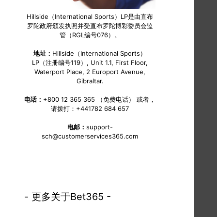
Hillside（International Sports）LP是由直布
罗陀政府颁发执照并受直布罗陀博彩委员会监
管（RGL编号076）。
地址：
Hillside（International Sports）
LP（注册编号119）, Unit 1.1, First Floor,
Waterport Place, 2 Europort Avenue,
Gibraltar.
电话：
+800 12 365 365 （免费电话） 或者，
请拨打：+441782 684 657
电邮：
support-
sch@customerservices365.com
- 更多关于Bet365 -