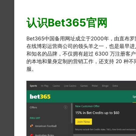
认识Bet365官网
Bet365中国备用网址成立于2000年，由直
在线博彩运营商公司的领头羊之一，也是最早进
和知名的品牌，不仅拥有超过 6300 万注册客户
的本地和量身定制的营销工作，还支持 20 种不
服。