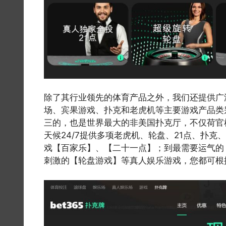
除了其行业领先的体育产品之外，我们还提供广
场、宾果游戏、扑克和老虎机等主要游戏产品类别
三的，也是世界最大的非美国扑克厅，不仅荷官
天候24/7提供多项老虎机、轮盘、21点、扑
戏【百家乐】、【二十一点】；到最需要运气的
刺激的【轮盘游戏】等真人娱乐游戏，您都可根