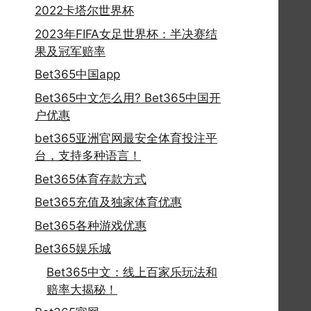
2022卡塔尔世界杯
2023年FIFA女足世界杯：半决赛结
果及冠军赔率
Bet365中国app
Bet365中文怎么用? Bet365中国开
户优惠
bet365亚洲官网最安全体育投注平
台，支持多种语言！
Bet365体育存款方式
Bet365充值及独家体育优惠
Bet365各种游戏优惠
Bet365娱乐城
Bet365中文：线上百家乐玩法和
赔率大揭秘！