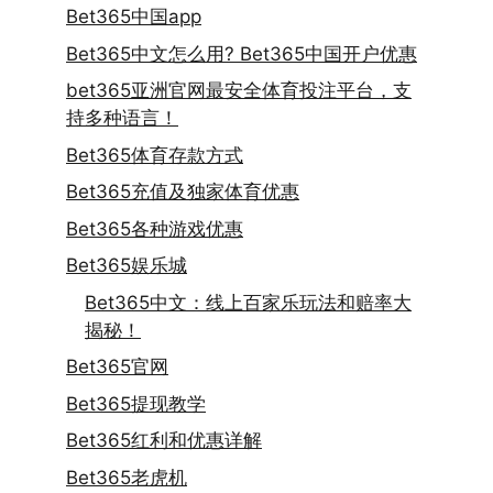
Bet365中国app
Bet365中文怎么用? Bet365中国开户优惠
bet365亚洲官网最安全体育投注平台，支
持多种语言！
Bet365体育存款方式
Bet365充值及独家体育优惠
Bet365各种游戏优惠
Bet365娱乐城
Bet365中文：线上百家乐玩法和赔率大
揭秘！
Bet365官网
Bet365提现教学
Bet365红利和优惠详解
Bet365老虎机