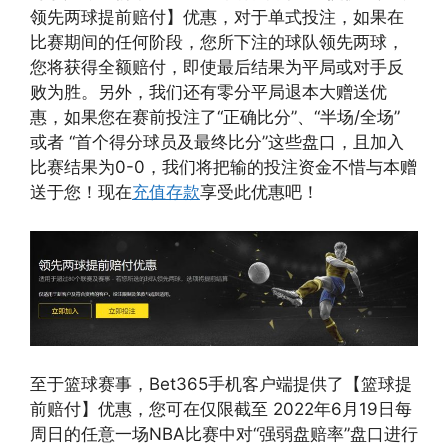
领先两球提前赔付】优惠，对于单式投注，如果在
比赛期间的任何阶段，您所下注的球队领先两球，
您将获得全额赔付，即使最后结果为平局或对手反
败为胜。另外，我们还有零分平局退本大赠送优
惠，如果您在赛前投注了“正确比分”、“半场/全场”
或者 “首个得分球员及最终比分”这些盘口，且加入
比赛结果为0-0，我们将把输的投注资金不惜与本赠
送于您！现在
充值存款
享受此优惠吧！
至于篮球赛事，Bet365手机客户端提供了【篮球提
前赔付】优惠，您可在仅限截至 2022年6月19日每
周日的任意一场NBA比赛中对“强弱盘赔率”盘口进行