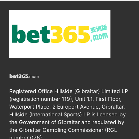
Registered Office Hillside (Gibraltar) Limited LP
(registration number 119), Unit 1.1, First Floor,
Waterport Place, 2 Europort Avenue, Gibraltar.
Hillside (International Sports) LP is licensed by
the Government of Gibraltar and regulated by
the Gibraltar Gambling Commissioner (RGL
number 076).