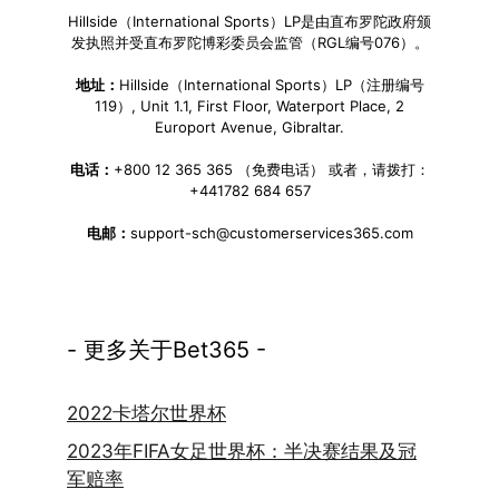
Hillside（International Sports）LP是由直布罗陀政府颁
发执照并受直布罗陀博彩委员会监管（RGL编号076）。
地址：
Hillside（International Sports）LP（注册编号
119）, Unit 1.1, First Floor, Waterport Place, 2
Europort Avenue, Gibraltar.
电话：
+800 12 365 365 （免费电话） 或者，请拨打：
+441782 684 657
电邮：
support-sch@customerservices365.com
- 更多关于Bet365 -
2022卡塔尔世界杯
2023年FIFA女足世界杯：半决赛结果及冠
军赔率