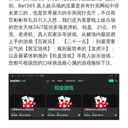
别。Bet365 真人娱乐场的流量是所有扑克网站中排
名第三的，也是世界最大的非美国扑克厅，不仅荷
官彬彬有礼且引人入胜，我们还为喜爱线上娱乐场
的您全天候24/7提供多项老虎机、轮盘、21点、扑
克、老虎机、真人百家乐等游戏。从赌场内最容易
上手的游戏【百家乐】、【二十一点】；到最需要
运气的【骰宝游戏】；规则最简单的【龙虎斗】；
以及最紧张刺激的【轮盘游戏】等真人娱乐游戏，
您都可根据您的口味挑选最心属的游戏愉快下注。