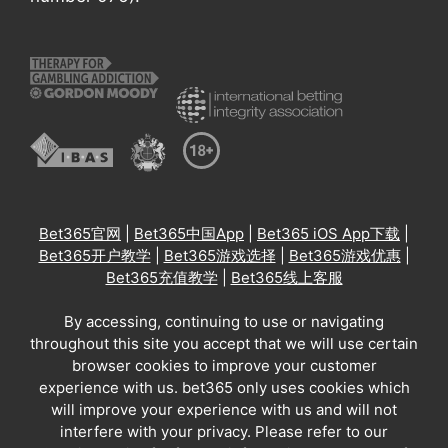
Bet365官网
|
Bet365中国App
|
Bet365 iOS App下载
|
Bet365开户教学
|
Bet365游戏选择
|
Bet365游戏优惠
|
Bet365充值教学
|
Bet365线上客服
By accessing, continuing to use or navigating
throughout this site you accept that we will use certain
browser cookies to improve your customer
experience with us. bet365 only uses cookies which
will improve your experience with us and will not
interfere with your privacy. Please refer to our