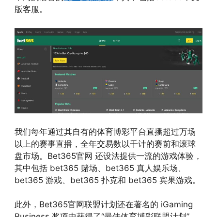
版客服。
我们每年通过其自有的体育博彩平台直播超过万场
以上的赛事直播，全年交易数以千计的赛前和滚球
盘市场。Bet365官网 还设法提供一流的游戏体验，
其中包括 bet365 赌场、bet365 真人娱乐场、
bet365 游戏、bet365 扑克和 bet365 宾果游戏。
此外，Bet365官网联盟计划还在著名的 iGaming
Business 奖项中获得了“最佳体育博彩联盟计划”，