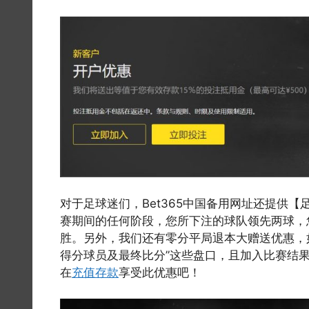
对于足球迷们，Bet365中国备用网址还提供
赛期间的任何阶段，您所下注的球队领先两球，
胜。另外，我们还有零分平局退本大赠送优惠，如果
得分球员及最终比分”这些盘口，且加入比赛结果
在
充值存款
享受此优惠吧！