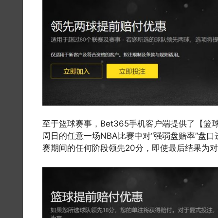
至于篮球赛事，Bet365手机客户端提供了【篮球
周日的任意一场NBA比赛中对“强弱盘赔率”盘
赛期间的任何阶段领先20分，即使最后结果为