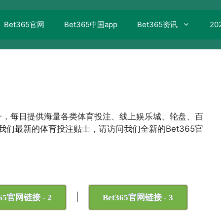
Bet365官网
Bet365中国app
Bet365资讯
2
一，每日提供海量各类体育投注、线上娱乐城、轮盘、百
们最新的体育投注贴士，请访问我们全新的Bet365官
|
365官网链接 - 2
Bet365官网链接 - 3