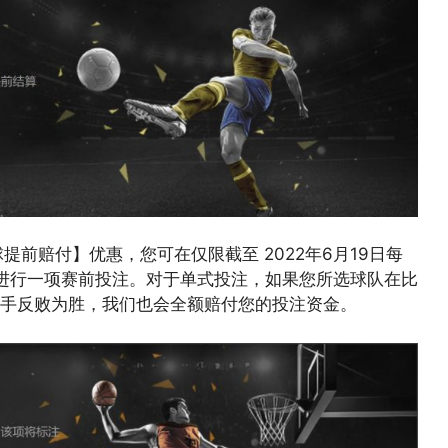
提前赔付】优惠，您可在仅限截至 2022年6月19日每
口进行一项赛前投注。对于单式投注，如果您所选球队在比
对手反败为胜，我们也会全额赔付您的投注资金。