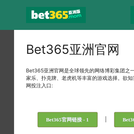
跳
至
内
容
Bet365亚洲官网
Bet365
亚洲官网
是全球领先的网络博彩集团之
家乐、扑克牌、老虎机等丰富的游戏选择。欲知我
网投注入口:
|
Bet365官网链接 - 1
Bet