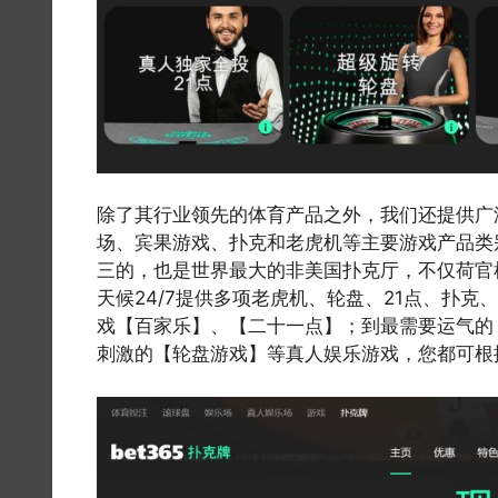
除了其行业领先的体育产品之外，我们还提供广
场、宾果游戏、扑克和老虎机等主要游戏产品类别
三的，也是世界最大的非美国扑克厅，不仅荷官
天候24/7提供多项老虎机、轮盘、21点、扑
戏【百家乐】、【二十一点】；到最需要运气的
刺激的【轮盘游戏】等真人娱乐游戏，您都可根