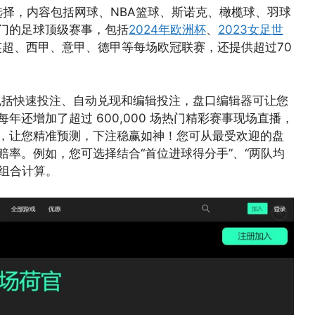
注选择，内容包括网球、NBA篮球、斯诺克、橄榄球、羽球
门的足球顶级赛事，包括
2024年欧洲杯
、
2023女足世
超、西甲、意甲、德甲等每场欧冠联赛，还提供超过70
包括快速投注、自动兑现和编辑投注，盘口编辑器可让您
还增加了超过 600,000 场热门精彩赛事现场直播，
，让您精准预测，下注稳赢如神！您可从最受欢迎的盘
率。例如，您可选择结合“首位进球得分手”、“两队均
的组合计算。