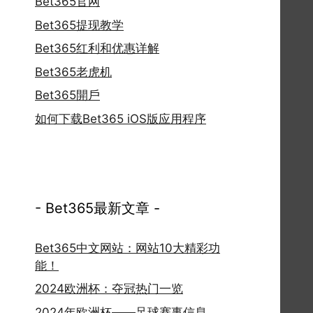
Bet365官网
Bet365提现教学
Bet365红利和优惠详解
Bet365老虎机
Bet365開戶
如何下载Bet365 iOS版应用程序
- Bet365最新文章 -
Bet365中文网站：网站10大精彩功
能！
2024欧洲杯：夺冠热门一览
2024年欧洲杯——足球赛事信息