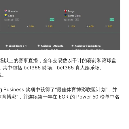
场以上的赛事直播，全年交易数以千计的赛前和滚球盘
中包括 bet365 赌场、bet365 真人娱乐场、
戏。
g Business 奖项中获得了“最佳体育博彩联盟计划”，并
育博彩”，并连续第十年在 EGR 的 Power 50 榜单中名