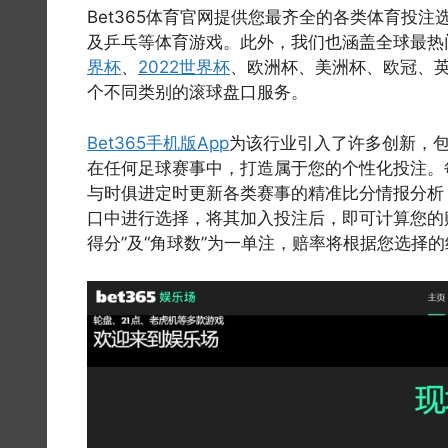
Bet365体育官网提供您最齐全的各类体育投
及乒乓等体育游戏。此外，我们也涵盖全球最热
界杯
、
2022世界杯
、欧洲杯、美洲杯、欧冠、英
个不同类别的滚球盘口服务。
Bet365手机版App
为该行业引入了许多创新，
在任何足球赛事中，打造属于您的个性化投注。每年
与时俱进定时更新各类赛事的精准比分情报分析
口中进行选择，将其加入投注后，即可计算您的赔
得分”及“角球数”为一单注，赔率将根据您选择