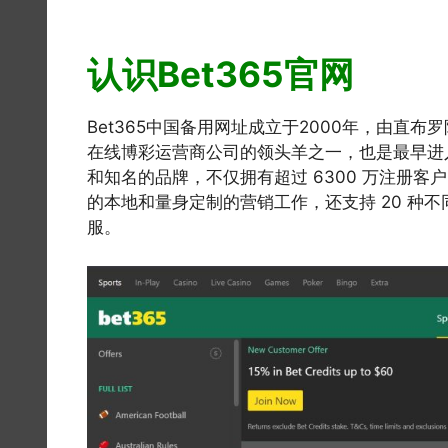
认识Bet365官网
Bet365中国备用网址成立于2000年，由直
在线博彩运营商公司的领头羊之一，也是最早进
和知名的品牌，不仅拥有超过 6300 万注册客户
的本地和量身定制的营销工作，还支持 20 种不
服。