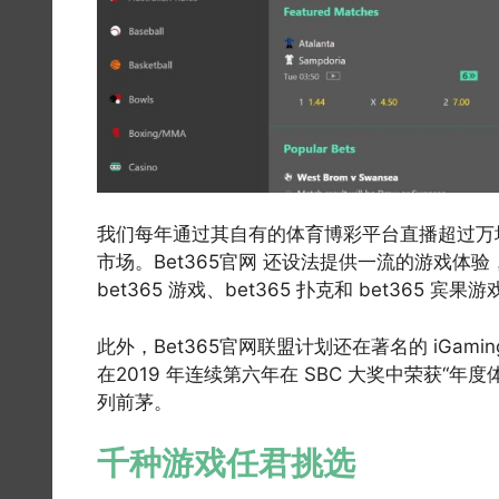
我们每年通过其自有的体育博彩平台直播超过万
市场。Bet365官网 还设法提供一流的游戏体验，其
bet365 游戏、bet365 扑克和 bet365 宾果游
此外，Bet365官网联盟计划还在著名的 iGamin
在2019 年连续第六年在 SBC 大奖中荣获“年度体
列前茅。
千种游戏任君挑选