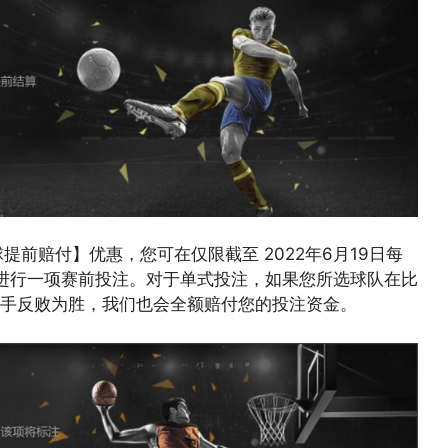
提前赔付】优惠，您可在仅限截至 2022年6月19日每
口进行一项赛前投注。对于单式投注，如果您所选球队在比
对手反败为胜，我们也会全额赔付您的投注资金。