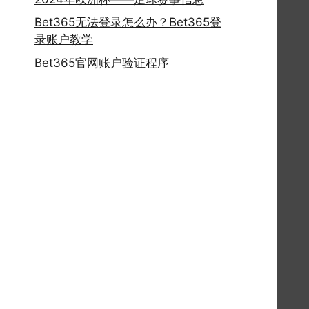
Bet365无法登录怎么办？Bet365登
录账户教学
Bet365官网账户验证程序