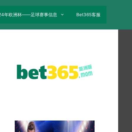
024年欧洲杯——足球赛事信息
Bet365客服