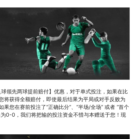
【足球领先两球提前赔付】优惠，对于单式投注，如果在比
您将获得全额赔付，即使最后结果为平局或对手反败为
您在赛前投注了“正确比分”、“半场/全场” 或者 “首个
为0-0，我们将把输的投注资金不惜与本赠送于您！现