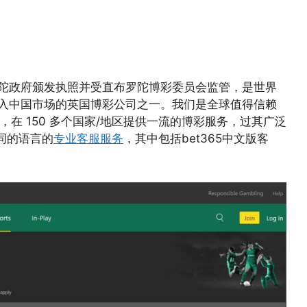
布罗陀政府颁发执照并受直布罗陀博彩委员会监管，是世界
入中国市场的英国博彩公司之一。我们是全球值得信赖
，在 150 多个国家/地区提供一流的博彩服务，过其广泛
同的语言的
专业客服服务
，其中包括bet365中文版客