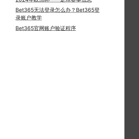
Bet365无法登录怎么办？Bet365登
录账户教学
Bet365官网账户验证程序