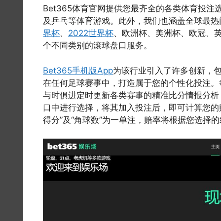
Bet365体育官网提供您最齐全的各类体育投
及乒乓等体育游戏。此外，我们也涵盖全球最热
界杯
、
2022世界杯
、欧洲杯、美洲杯、欧冠、英
个不同类别的滚球盘口服务。
Bet365手机版App
为该行业引入了许多创新，
在任何足球赛事中，打造属于您的个性化投注。每年
与时俱进定时更新各类赛事的精准比分情报分析
口中进行选择，将其加入投注后，即可计算您的赔
得分”及“角球数”为一单注，赔率将根据您选择